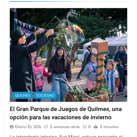
QUILMES
SOCIEDAD
El Gran Parque de Juegos de Quilmes, una
opción para las vacaciones de invierno
Diario EL SOL
2 semanas atrás
0
3 minutos
La intendenta interina, Eva Mieri, estuvo presente el