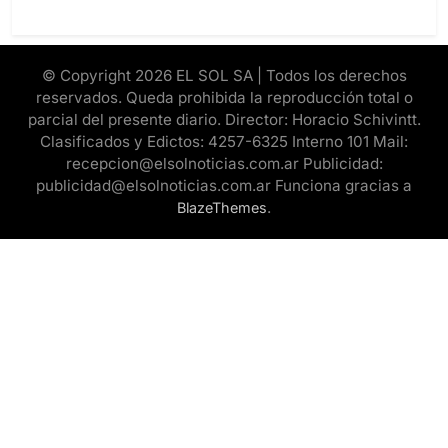
© Copyright 2026 EL SOL SA | Todos los derechos
reservados. Queda prohibida la reproducción total o
parcial del presente diario. Director: Horacio Schivintt.
Clasificados y Edictos: 4257-6325 Interno 101 Mail:
recepcion@elsolnoticias.com.ar Publicidad:
publicidad@elsolnoticias.com.ar Funciona gracias a
.
BlazeThemes