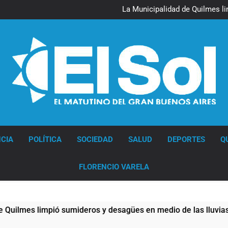
La Línea 148 pasó a 
La Municipalidad de Quilmes l
Transporte: un asistente vir
Una gran convocatoria 
La Línea 148 pasó a 
La Municipalidad de Quilmes l
Transporte: un asistente vir
Una gran convocatoria 
Diario EL SOL
CIA
POLÍTICA
SOCIEDAD
SALUD
DEPORTES
Q
FLORENCIO VARELA
 limpió sumideros y desagües en medio de las lluvias