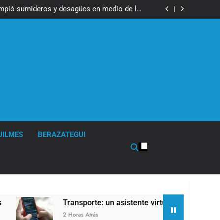
ser operada por La Central de Vicente López
impió sumideros y desagües en medio de las
lluvias
tual para consultar infracciones en segundos
en la obra teatral «Los Abuelos No Mienten»
ser operada por La Central de Vicente López
impió sumideros y desagües en medio de las
lluvias
tual para consultar infracciones en segundos
en la obra teatral «Los Abuelos No Mienten»
UILMES
BERAZATEGUI
Transporte: un asistente virtual para consultar infra
2 Horas Atrás