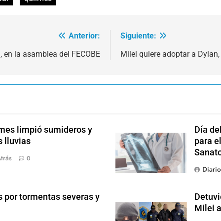
Anterior:
Siguiente:
, en la asamblea del FECOBE
Milei quiere adoptar a Dylan,
mes limpió sumideros y
Día de
 lluvias
para el
Sanato
trás
0
Diari
s por tormentas severas y
Detuvi
Milei 