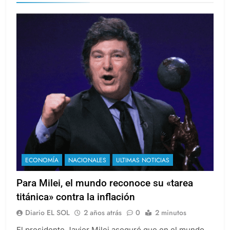
ECONOMÍA
NACIONALES
ULTIMAS NOTICIAS
Para Milei, el mundo reconoce su «tarea
titánica» contra la inflación
Diario EL SOL
2 años atrás
0
2 minutos
El presidente Javier Milei aseguró que en el mundo