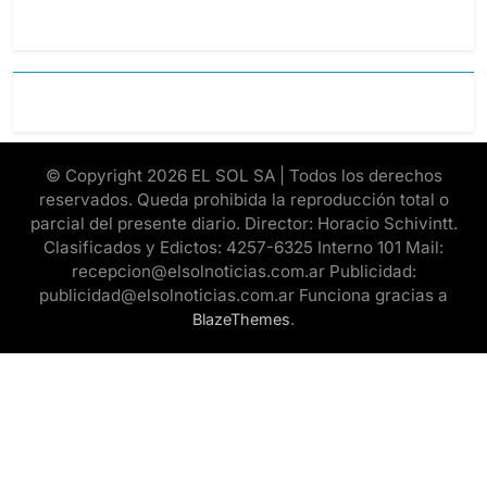
© Copyright 2026 EL SOL SA | Todos los derechos
reservados. Queda prohibida la reproducción total o
parcial del presente diario. Director: Horacio Schivintt.
Clasificados y Edictos: 4257-6325 Interno 101 Mail:
recepcion@elsolnoticias.com.ar Publicidad:
publicidad@elsolnoticias.com.ar Funciona gracias a
.
BlazeThemes