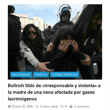
NACIONALES
POLÍTICA
ULTIMAS NOTICIAS
Bullrich tildó de «irresponsable y violenta» a
la madre de una nena afectada por gases
lacrimógenos
Diario EL SOL
2 años atrás
0
3 minutos