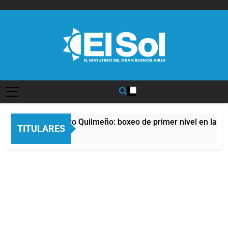
Saltar
al
contenido
Diario EL SOL
a noche del Afro Quilmeño: boxeo de primer nivel en la sede 
TITULARES
 Horas Atrás