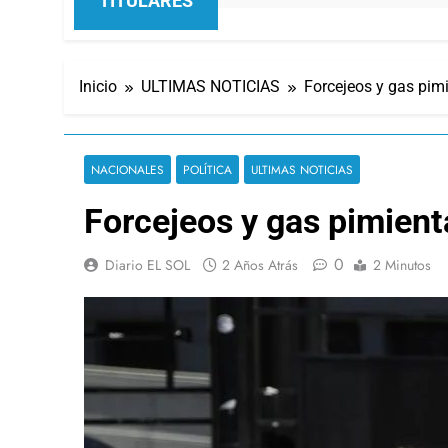
TITULARES
Inicio
ULTIMAS NOTICIAS
Forcejeos y gas pim
NACIONALES
POLÍTICA
ULTIMAS NOTICIAS
Forcejeos y gas pimient
0
Diario EL SOL
2 Años Atrás
2 Minutos