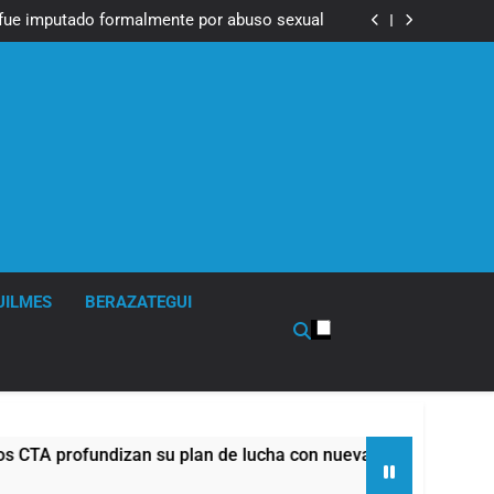
Messi, padre de Lionel Messi, a los 68 años
fue imputado formalmente por abuso sexual
ndizan su plan de lucha con nuevas marchas
contra el Gobierno
Messi, padre de Lionel Messi, a los 68 años
fue imputado formalmente por abuso sexual
ndizan su plan de lucha con nuevas marchas
contra el Gobierno
UILMES
BERAZATEGUI
zan su plan de lucha con nuevas marchas contra el Gobierno