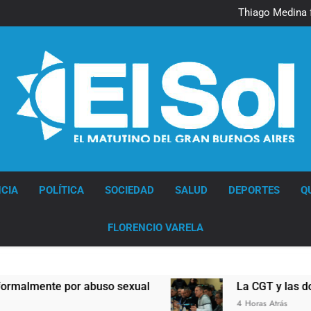
Murió Jorge 
Thiago Medina 
La CGT y las dos CTA profu
Murió Jorge 
Thiago Medina 
La CGT y las dos CTA profu
Diario EL SOL
CIA
POLÍTICA
SOCIEDAD
SALUD
DEPORTES
Q
FLORENCIO VARELA
 abuso sexual
La CGT y las dos CTA profundi
4 Horas Atrás