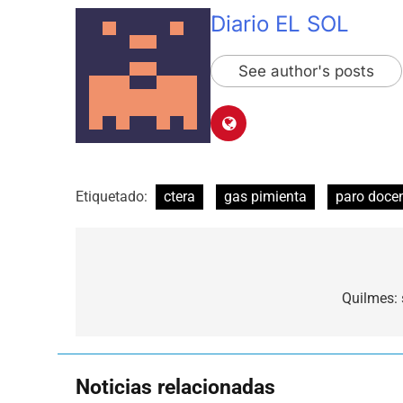
Diario EL SOL
See author's posts
Etiquetado:
ctera
gas pimienta
paro doce
Navegación
de
Quilmes: 
entradas
Noticias relacionadas