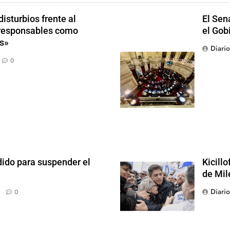
isturbios frente al
El Sen
s responsables como
el Gob
s»
Diari
0
dido para suspender el
Kicill
de Mil
Diari
0