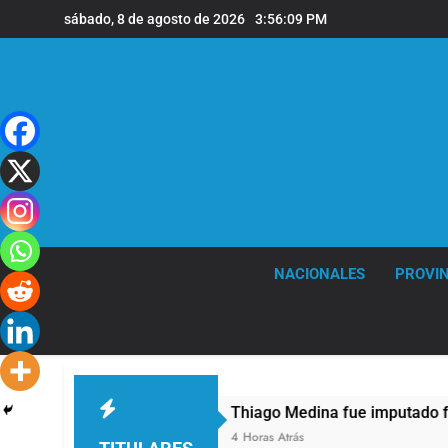
Saltar
sábado, 8 de agosto de 2026
3:56:10 PM
al
contenido
NACIONALES
PROVIN
Thiago Medina fue imputado formalmente por
4 Horas Atrás