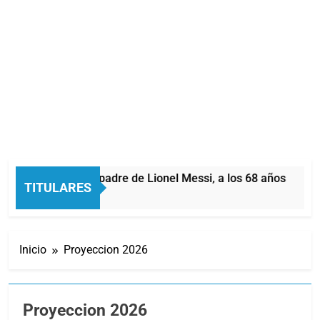
orge Messi, padre de Lionel Messi, a los 68 años
TITULARES
trás
Inicio
Proyeccion 2026