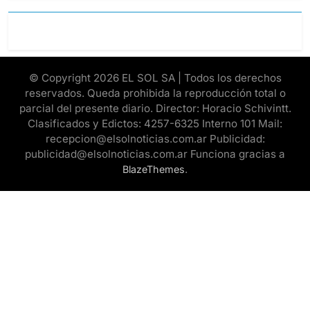
© Copyright 2026 EL SOL SA | Todos los derechos
reservados. Queda prohibida la reproducción total o
parcial del presente diario. Director: Horacio Schivintt.
Clasificados y Edictos: 4257-6325 Interno 101 Mail:
recepcion@elsolnoticias.com.ar Publicidad:
publicidad@elsolnoticias.com.ar Funciona gracias a
.
BlazeThemes