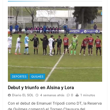
Proyeccion 2026
DEPORTES
QUILMES
Debut y triunfo en Alsina y Lora
Diario EL SOL
4 semanas atrás
0
1 minutos
Con el debut de Emanuel Trípodi como DT, la Reserva