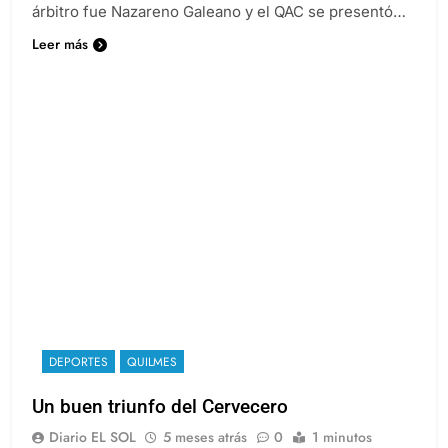
señalado por Gabriel Vázquez (62m) de penal. El
árbitro fue Nazareno Galeano y el QAC se presentó…
Leer más
DEPORTES
QUILMES
Un buen triunfo del Cervecero