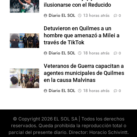
ilusionarse con el Reducido
Diario EL SOL
13 horas atrás
0
Detuvieron en Quilmes a un
hombre que amenazó a Milei a
través de TikTok
Diario EL SOL
18 horas atrás
0
Veteranos de Guerra capacitan a
agentes municipales de Quilmes
en la causa Malvinas
Diario EL SOL
18 horas atrás
0
© Copyright 2026 EL SOL SA | Todos los derechos
reservados. Queda prohibida la reproducción total o
parcial del presente diario. Director: Horacio Schivintt.