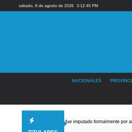
Saltar
sábado, 8 de agosto de 2026
3:12:47 PM
al
contenido
NACIONALES
PROVINC
o Medina fue imputado formalmente por abuso sexual
s Atrás
TITULARES