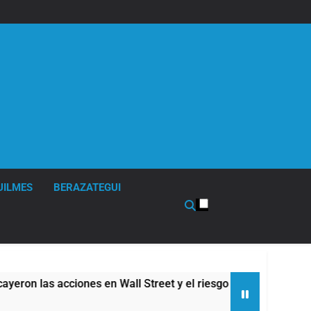
UILMES
BERAZATEGUI
en Wall Street y el riesgo país quedó al borde de los 450 punt