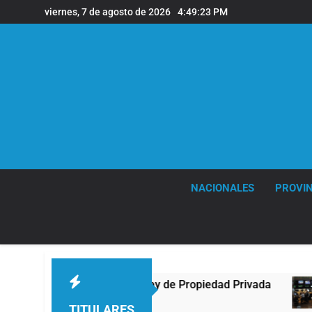
Saltar
viernes, 7 de agosto de 2026
4:49:24 PM
al
contenido
NACIONALES
PROVIN
ontra la Ley de Propiedad Privada
Nueva jorna
2 Horas Atrás
TITULARES