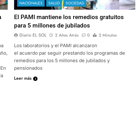
NACIONALES
SALUD
SOCIEDAD
a
El PAMI mantiene los remedios gratuitos
para 5 millones de jubilados
Diario EL SOL
2 Años Atrás
0
2 Minutos
na
Los laboratorios y el PAMI alcanzaron
año,
el acuerdo par seguir prestando los programas de
remedios para los 5 millones de jubilados y
 En
pensionados
la
Leer más