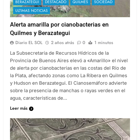
BERAZATEGUI
DESTACADO
QUILMES
SOCIEDAD
ULTIMAS NOTICIAS
Alerta amarilla por cianobacterias en
Quilmes y Berazategui
Diario EL SOL
2 años atrás
0
1 minutos
La Subsecretaría de Recursos Hídricos de la
Provincia de Buenos Aires elevó a «Amarillo» el nivel
de alerta por cianobacterias en las costas del Río de
la Plata, afectando zonas como La Ribera en Quilmes
y Hudson en Berazategui. El Cianosemáforo advierte
sobre la presencia de manchas o rayas verdes en el
agua, características de…
Leer más