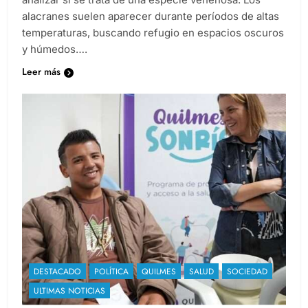
analizar si se trata de una especie venenosa. Los
alacranes suelen aparecer durante períodos de altas
temperaturas, buscando refugio en espacios oscuros
y húmedos….
Leer más
DESTACADO
POLÍTICA
QUILMES
SALUD
SOCIEDAD
ULTIMAS NOTICIAS