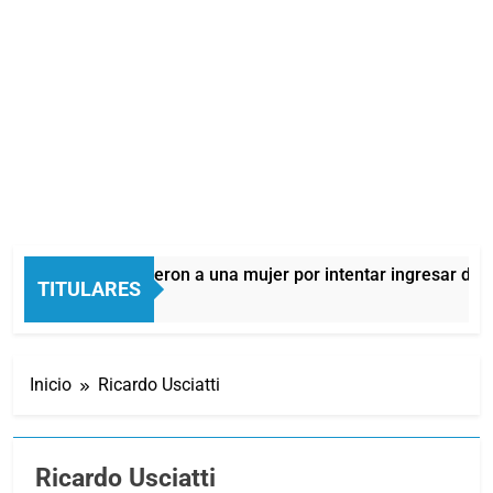
Quilmes: detuvieron a una mujer por intentar ingresar droga a 
TITULARES
7 Horas Atrás
Inicio
Ricardo Usciatti
Ricardo Usciatti