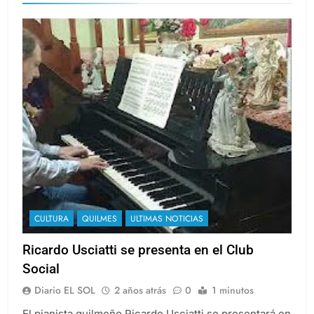
CULTURA
QUILMES
ULTIMAS NOTICIAS
Ricardo Usciatti se presenta en el Club
Social
Diario EL SOL
2 años atrás
0
1 minutos
El pianista quilmeño Ricardo Usciatti se presentará en