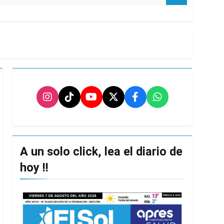
nsables como «delincuentes anarquistas»
turas más bajas de la semana
ro capítulo
rivada: hubo detenidos y
A un solo click, lea el diario de
hoy !!
ío con mínimas cercanas a 1°C