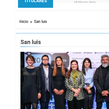
TITULARES
49 Minutos Atrás
Jorge Macri conde
2 Horas Atrás
Día Internacional 
Inicio
San luis
3 Horas Atrás
El frío polar se i
3 Horas Atrás
San luis
El Senado aprobó l
3 Horas Atrás
Incidentes frente 
enfrentamientos
15 Horas Atrás
La Fiscalía rechaz
15 Horas Atrás
67 barrios full LE
16 Horas Atrás
El temporal se des
16 Horas Atrás