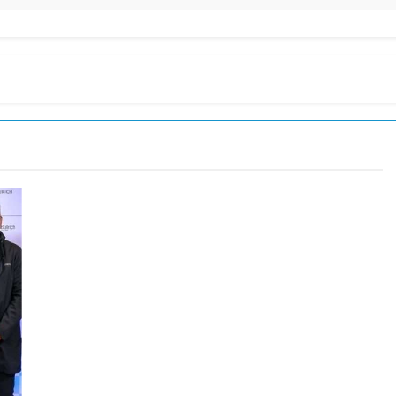
nó los disturbios frente al Congreso y calificó a los respo
de la Cerveza: los tres secretos para servirla correctamente
nstala en Buenos Aires: mejora el tiempo y llegan las tempera
a ley de propiedad privada, pero el Gobierno debió eliminar ot
al Congreso durante la protesta contra la Ley de Propiedad P
ó el pedido para suspender el juicio contra Pity Alvarez
D en Florencio Varela
pide del AMBA: cuándo dejará de llover y llega una ola de fr