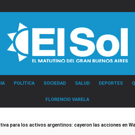
Diario EL SOL
IA
POLÍTICA
SOCIEDAD
SALUD
DEPORTES
Q
FLORENCIO VARELA
iva para los activos argentinos: cayeron las acciones en Wall