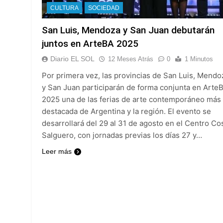
Kicillof marchó co
CULTURA
SOCIEDAD
17 Horas Atrás
Renunció el subse
San Luis, Mendoza y San Juan debutarán
18 Horas Atrás
juntos en ArteBA 2025
Candela Arizaga 
Diario EL SOL
12 Meses Atrás
0
1 Minutos
18 Horas Atrás
La Libertad Avanza
Por primera vez, las provincias de San Luis, Mendo
y San Juan participarán de forma conjunta en Arte
18 Horas Atrás
2025 una de las ferias de arte contemporáneo más
Masiva movilizació
destacada de Argentina y la región. El evento se
19 Horas Atrás
desarrollará del 29 al 31 de agosto en el Centro Co
La Diócesis de Qui
Salguero, con jornadas previas los días 27 y…
19 Horas Atrás
La Línea 148 pasó
Leer más
19 Horas Atrás
La Municipalidad d
20 Horas Atrás
Transporte: un as
21 Horas Atrás