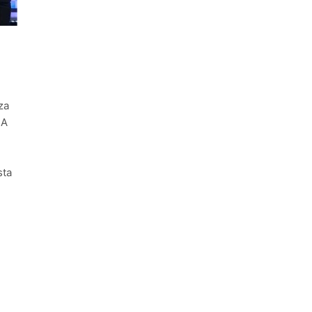
ntra la Ley de Propiedad Privada de Milei
cretario de Seguridad de Quilmes, Hernán Ocampo, tras la dif
confirmó que tuvo un «brote psicótico» por consumo con F
 consiguió la mayoría y rechazó el pedido del peronismo de 
za
BA
n al Congreso contra el proyecto oficial de Ley de Propieda
sta
lmes celebra la fiesta de San Cayetano
 a ser operada por La Central de Vicente López
e Quilmes limpió sumideros y desagües en medio de las lluvi
istente virtual para consultar infracciones en segundos