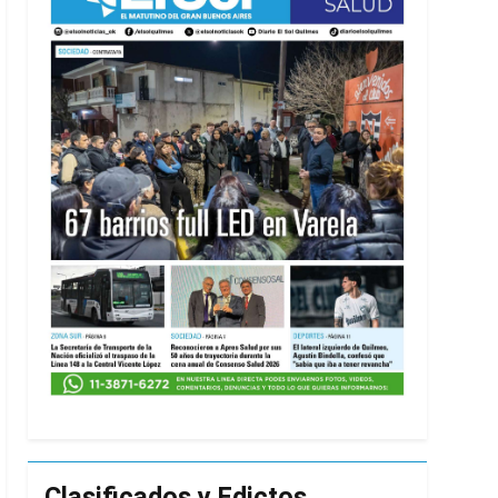
usión de chats privados
acundo Moyano
girar el proyecto a comisión
d Privada
as
Clasificados y Edictos