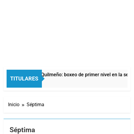
oche del Afro Quilmeño: boxeo de primer nivel en la sede de 
TITULARES
as Atrás
Inicio
Séptima
Séptima