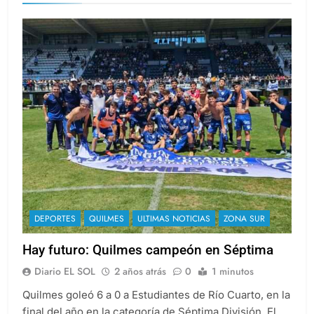
DEPORTES
QUILMES
ULTIMAS NOTICIAS
ZONA SUR
Hay futuro: Quilmes campeón en Séptima
Diario EL SOL
2 años atrás
0
1 minutos
Quilmes goleó 6 a 0 a Estudiantes de Río Cuarto, en la
final del año en la categoría de Séptima División. El