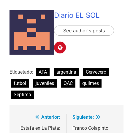
Diario EL SOL
See author's posts
Etiquetado:
AFA
argentina
Cervecero
futbol
juveniles
QAC
quilmes
Séptima
Anterior:
Siguiente:
Navegación
de
Estafa en La Plata:
Franco Colapinto