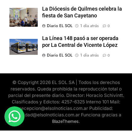
La Diócesis de Quilmes celebra la
fiesta de San Cayetano
Diario EL SOL
1 día atrás
0
La Línea 148 pasó a ser operada
por La Central de Vicente López
Diario EL SOL
1 día atrás
0
© Copyright 2026 EL SOL SA | Todos los derechos
reservados. Queda prohibida la reproducción total o
parcial del presente diario. Director: Horacio Schivintt.
Clasificados y Edictos: 4257-6325 Interno 101 Mail:
recepcion@elsolnoticias.com.ar Publicidad:
publicidad@elsolnoticias.com.ar Funciona gracias a
.
BlazeThemes