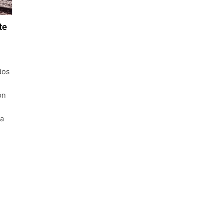
te
dos
ón
ma