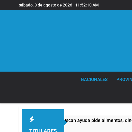
Saltar
sábado, 8 de agosto de 2026
11:52:10 AM
al
contenido
NACIONALES
PROVIN
tad de quienes buscan ayuda pide alimentos, dinero o trabajo
TITULARES