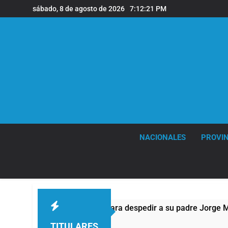
Saltar
sábado, 8 de agosto de 2026
7:12:22 PM
al
contenido
NACIONALES
PROVIN
a Rosario para despedir a su padre Jorge Messi
TITULARES