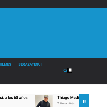
UILMES
BERAZATEGUI
Thiago Medina fue imputado formalmente por ab
7 Horas Atrás