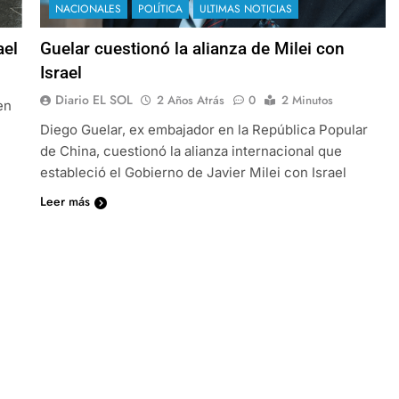
NACIONALES
POLÍTICA
ULTIMAS NOTICIAS
ael
Guelar cuestionó la alianza de Milei con
Israel
Diario EL SOL
2 Años Atrás
0
2 Minutos
en
Diego Guelar, ex embajador en la República Popular
de China, cuestionó la alianza internacional que
estableció el Gobierno de Javier Milei con Israel
Leer más