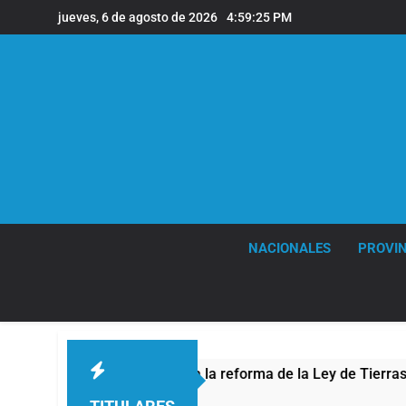
Saltar
jueves, 6 de agosto de 2026
4:59:26 PM
al
contenido
NACIONALES
PROVIN
 contra la reforma de la Ley de Tierras
Torme
5 Horas