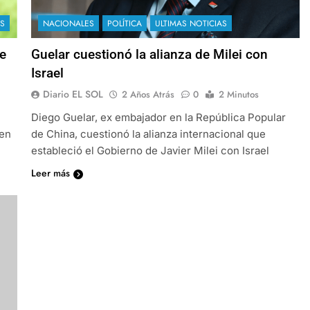
AS
NACIONALES
POLÍTICA
ULTIMAS NOTICIAS
ue
Guelar cuestionó la alianza de Milei con
Israel
Diario EL SOL
2 Años Atrás
0
2 Minutos
Diego Guelar, ex embajador en la República Popular
 en
de China, cuestionó la alianza internacional que
estableció el Gobierno de Javier Milei con Israel
Leer más