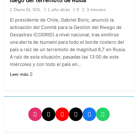
luego del terremoto de Rusia
atribuyó la medida a
Cómo estará el clima
diferencias
Diario EL SOL
1 año atrás
0
3 minutos
en Buenos Aires este
ideológicas
miércoles 5 de
20 Horas Atrás
El presidente de Chile, Gabriel Boric, anunció la
agosto: vuelve el frío
Confirmaron la visita
activación del Comité para la Gestión del Riesgo de
polar al AMBA
del papa León XIV a la
Desastres (COGRID) a nivel nacional, tras emitirse
Argentina
20 Horas Atrás
una alerta de tsunami para todo el borde costero del
Quilmes recibe a
país a raíz de un terremoto de magnitud 8,7 en Rusia.
Gimnasia de Jujuy con
A raíz de esta situación, pasadas las 13:00 de este
la necesidad de volver
21 Horas Atrás
al triunfo
miércoles y con todo el país en…
Caso Loan: crecen
las críticas al fiscal
Leer más
por presuntas
1 Día Atrás
contradicciones en la
investigación