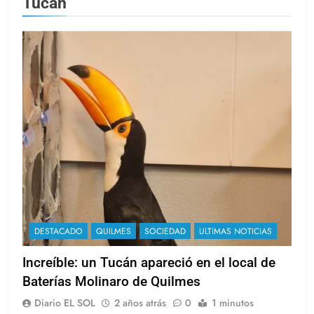
Tucán
DESTACADO
QUILMES
SOCIEDAD
ULTIMAS NOTICIAS
Increíble: un Tucán apareció en el local de
Baterías Molinaro de Quilmes
Diario EL SOL
2 años atrás
0
1 minutos