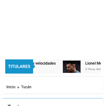
conomía en dos velocidades
Lionel Messi lle
TITULARES
Hora Atrás
2 Horas Atrás
Inicio
Tucán