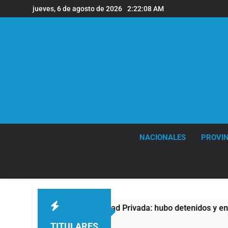
Saltar
jueves, 6 de agosto de 2026
2:22:09 AM
al
contenido
NACIONALES
PROVIN
ey de Propiedad Privada: hubo detenidos y enfrentamientos
TITULARES