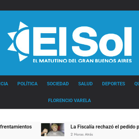
Diario EL SOL
CIA
POLÍTICA
SOCIEDAD
SALUD
DEPORTES
Q
FLORENCIO VARELA
La Fiscalía rechazó el pedido para suspender el ju
2 Horas Atrás