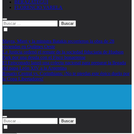
BERAZATEGUI
FLORENCIO VARELA
Buscar:
Mayra, Mieri y la ministra Batakis recorrieron la obra de 28
viviendas en Quilmes Oeste
La Justicia ordenó el remate de la sociedad fiduciaria de Hudson
Park por una deuda con el Fisco bonaerense
El Episcopado lanzó una colecta nacional para preparar la llegada
del papa León XIV a la Argentina
Rosario Central vs. Corinthians: ¡No te pierdas este épico duelo por
la Copa Libertadores!
Diario EL SOL
Buscar: