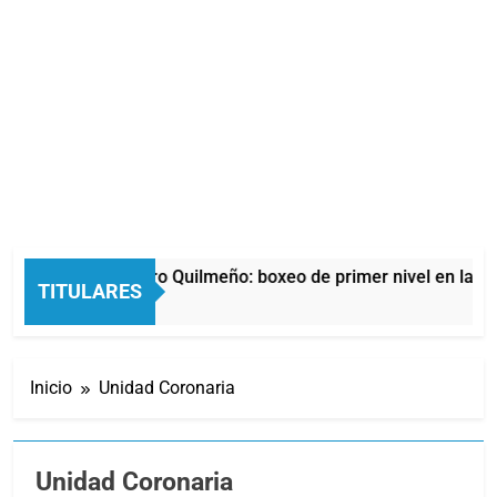
a noche del Afro Quilmeño: boxeo de primer nivel en la sede 
TITULARES
1 Horas Atrás
Inicio
Unidad Coronaria
Unidad Coronaria