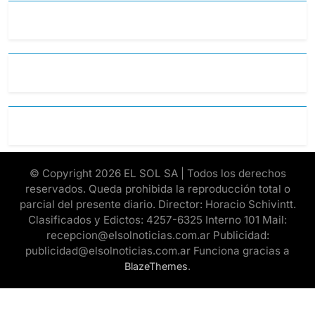
© Copyright 2026 EL SOL SA | Todos los derechos
reservados. Queda prohibida la reproducción total o
parcial del presente diario. Director: Horacio Schivintt.
Clasificados y Edictos: 4257-6325 Interno 101 Mail:
recepcion@elsolnoticias.com.ar Publicidad:
publicidad@elsolnoticias.com.ar Funciona gracias a
.
BlazeThemes