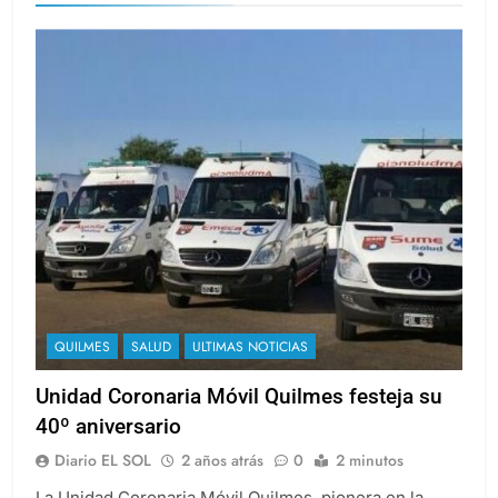
QUILMES
SALUD
ULTIMAS NOTICIAS
Unidad Coronaria Móvil Quilmes festeja su
40º aniversario
Diario EL SOL
2 años atrás
0
2 minutos
La Unidad Coronaria Móvil Quilmes, pionera en la