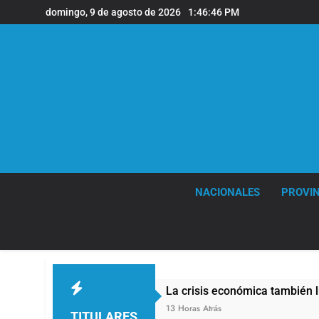
Saltar
domingo, 9 de agosto de 2026
1:46:47 PM
al
contenido
NACIONALES
PROVIN
La crisis económica también llega a los templos: 
13 Horas Atrás
TITULARES