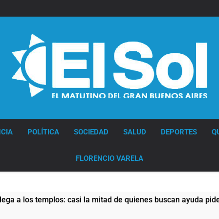
Quilmes
recibe
a
Almagro
con
la
mira
puesta
en
el
Reducido
Diario EL SOL
CIA
POLÍTICA
SOCIEDAD
SALUD
DEPORTES
Q
FLORENCIO VARELA
casi la mitad de quienes buscan ayuda pide alimentos, dinero o