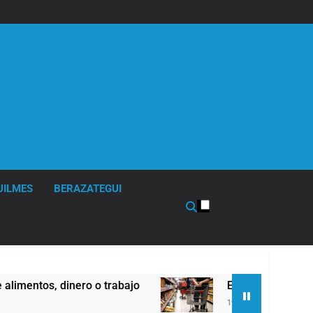
UILMES
BERAZATEGUI
 trabajo
Economía en dos velocidades
19 Horas Atrás