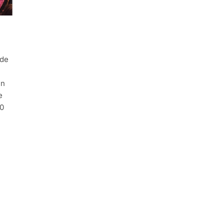
 de
en
e
60