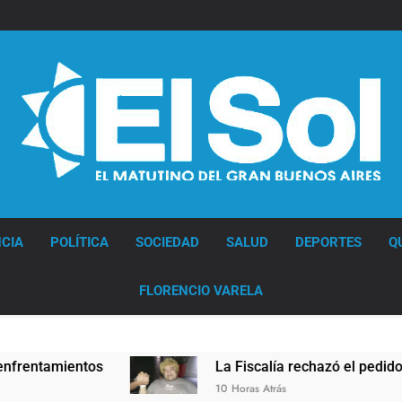
Diario EL SOL
CIA
POLÍTICA
SOCIEDAD
SALUD
DEPORTES
Q
FLORENCIO VARELA
La Fiscalía rechazó el pedido para suspender el j
10 Horas Atrás