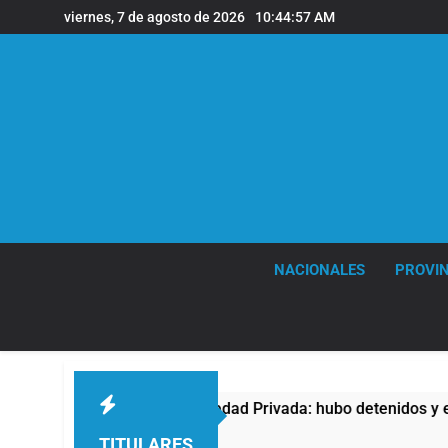
Saltar
viernes, 7 de agosto de 2026
10:44:58 AM
al
contenido
NACIONALES
PROVIN
Ley de Propiedad Privada: hubo detenidos y enfrentamientos
TITULARES