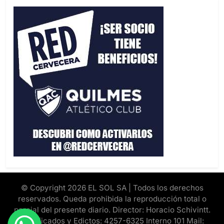
© Copyright 2026 EL SOL SA | Todos los derechos
reservados. Queda prohibida la reproducción total o
parcial del presente diario. Director: Horacio Schivintt.
Clasificados y Edictos: 4257-6325 Interno 101 Mail: