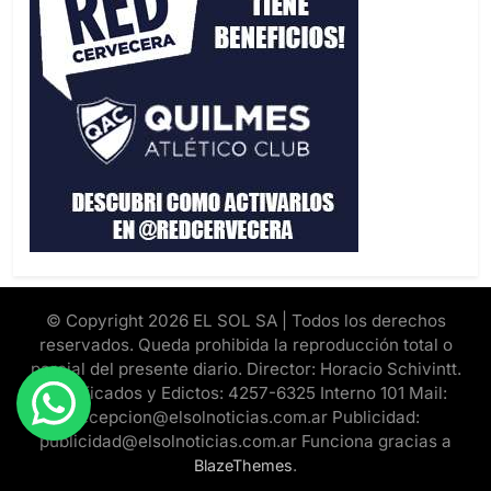
© Copyright 2026 EL SOL SA | Todos los derechos
reservados. Queda prohibida la reproducción total o
parcial del presente diario. Director: Horacio Schivintt.
Clasificados y Edictos: 4257-6325 Interno 101 Mail:
recepcion@elsolnoticias.com.ar Publicidad:
publicidad@elsolnoticias.com.ar Funciona gracias a
.
BlazeThemes