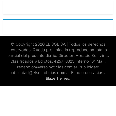
© Copyright 2026 EL SOL SA | Todos los derechos
reservados. Queda prohibida la reproducción total o
parcial del presente diario. Director: Horacio Schivintt.
Clasificados y Edictos: 4257-6325 Interno 101 Mail:
recepcion@elsolnoticias.com.ar Publicidad:
publicidad@elsolnoticias.com.ar Funciona gracias a
.
BlazeThemes