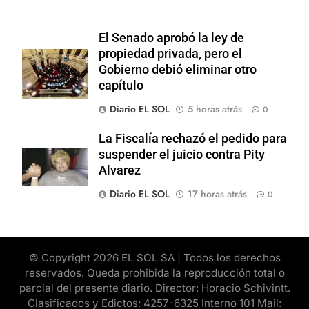
El Senado aprobó la ley de
propiedad privada, pero el
Gobierno debió eliminar otro
capítulo
Diario EL SOL
5 horas atrás
0
La Fiscalía rechazó el pedido para
suspender el juicio contra Pity
Alvarez
Diario EL SOL
17 horas atrás
0
© Copyright 2026 EL SOL SA | Todos los derechos
reservados. Queda prohibida la reproducción total o
parcial del presente diario. Director: Horacio Schivintt.
Clasificados y Edictos: 4257-6325 Interno 101 Mail: