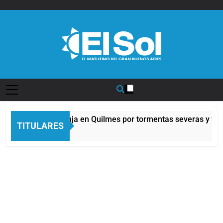
Saltar
al
contenido
Diario EL SOL
Alerta naranja en Quilmes por tormentas severas y fuert
TITULARES
10 Horas Atrás