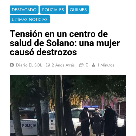
DESTACADO
POLICIALES
QUILMES
ULTIMAS NOTICIAS
Tensión en un centro de
salud de Solano: una mujer
causó destrozos
0
Diario EL SOL
2 Años Atrás
1 Minutos