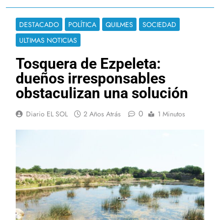
DESTACADO
POLÍTICA
QUILMES
SOCIEDAD
ULTIMAS NOTICIAS
Tosquera de Ezpeleta:
dueños irresponsables
obstaculizan una solución
0
Diario EL SOL
2 Años Atrás
1 Minutos