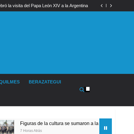
 boxeo de primer nivel en la sede de Quilmes
ró la visita del Papa León XIV a la Argentina
 a la marcha frente al Congreso contra la Ley
de Propiedad Privada
s activos argentinos: cayeron las acciones en
l riesgo país quedó al borde de los 450 puntos
 boxeo de primer nivel en la sede de Quilmes
ró la visita del Papa León XIV a la Argentina
 a la marcha frente al Congreso contra la Ley
de Propiedad Privada
s activos argentinos: cayeron las acciones en
l riesgo país quedó al borde de los 450 puntos
QUILMES
BERAZATEGUI
uras de la cultura se sumaron a la marcha frente al Congreso c
as Atrás