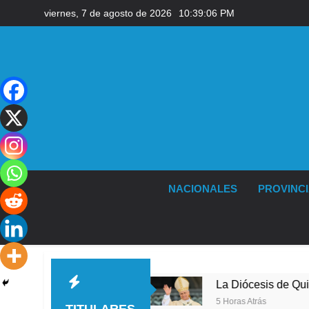
Saltar
viernes, 7 de agosto de 2026
10:39:06 PM
al
contenido
NACIONALES
PROVINC
de de Quilmes
La Diócesis de Quilmes celebró 
5 Horas Atrás
TITULARES