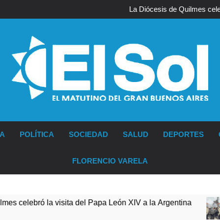
La noche del Afro Quilmeño:
La Diócesis de Quilmes celeb
Figuras de la cultura se sumaron
Nueva jornada negativa para lo
Wall Street y e
La noche del Afro Quilmeño:
La Diócesis de Quilmes celeb
Figuras de la cultura se sumaron
Nueva jornada negativa para lo
Wall Street y e
Diario EL SOL
IA
POLÍTICA
SOCIEDAD
SALUD
DEPORTES
FLORENCIO VARELA
la visita del Papa León XIV a la Argentina
Fig
7 Hor