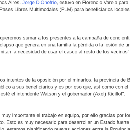
nos Aires,
Jorge D’Onofrio
, estuvo en Florencio Varela para
Pases Libres Multimodales (PLM) para beneficiarios local
 y queremos sumar a los presentes a la campaña de concient
colapso que genera en una familia la pérdida o la lesión de
itan la necesidad de usar el casco al resto de los vecinos”,
 intentos de la oposición por eliminarlos, la provincia de 
úblico a sus beneficiarios y es por eso que, así como con el
té el intendente Watson y el gobernador (Axel) Kicillof”.
muy importante el trabajo en equipo, por ello gracias por lo
rito. Esto es muy necesario para desarrollar un Estado fuert
rio, estamos planificando nuevas acciones entre la Provincia