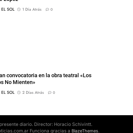
o EL SOL
1 Día Atrás
0
an convocatoria en la obra teatral «Los
os No Mienten»
o EL SOL
2 Días Atrás
0
esente diario. Director: Horacio Schivintt.
oticias.com.ar Funciona gracias a
.
BlazeThemes