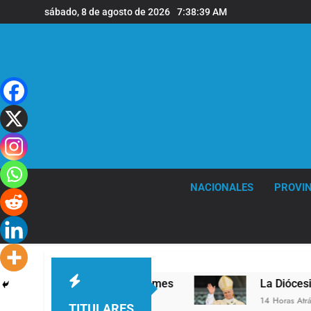
Saltar
sábado, 8 de agosto de 2026
7:38:40 AM
al
contenido
NACIONALES
PROVIN
ivel en la sede de Quilmes
La Diócesis de Qui
14 Horas Atrás
TITULARES