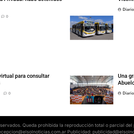
Diari
0
irtual para consultar
Una gr
s
Abuel
Diari
0
rvados. Queda prohibida la reproducción total o parcial del pr
 recepcion@elsolnoticias.com.ar Publicidad: publicidad@elsoln