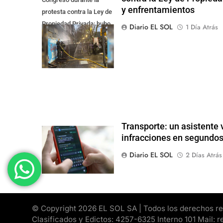
y enfrentamientos
protesta contra la Ley de
Propiedad Privada: hubo
Diario EL SOL
1 Día Atrás
detenidos y
enfrentamientos
Transporte: un asistente v
infracciones en segundo
Diario EL SOL
2 Días Atrás
© Copyright 2026 EL SOL SA | Todos los derechos rese
Clasificados y Edictos: 4257-6325 Interno 101 Mail: