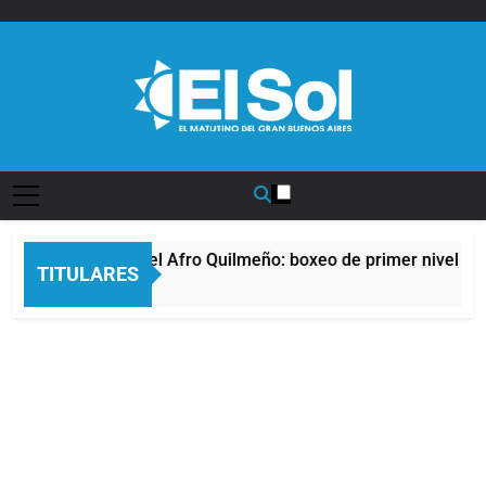
Saltar
al
contenido
Diario EL SOL
La noche del Afro Quilmeño: boxeo de primer nivel en 
TITULARES
8 Horas Atrás