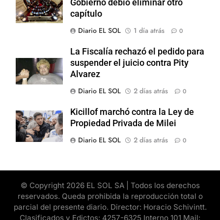
Gobierno debió eliminar otro
capítulo
Diario EL SOL
1 día atrás
0
La Fiscalía rechazó el pedido para
suspender el juicio contra Pity
Alvarez
Diario EL SOL
2 días atrás
0
Kicillof marchó contra la Ley de
Propiedad Privada de Milei
Diario EL SOL
2 días atrás
0
© Copyright 2026 EL SOL SA | Todos los derechos
reservados. Queda prohibida la reproducción total o
parcial del presente diario. Director: Horacio Schivintt.
Clasificados y Edictos: 4257-6325 Interno 101 Mail: