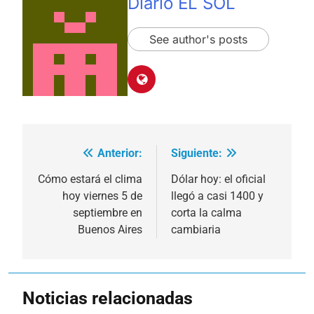
Diario EL SOL
See author's posts
Anterior:
Siguiente:
Navegación
de
Cómo estará el clima
Dólar hoy: el oficial
hoy viernes 5 de
llegó a casi 1400 y
entradas
septiembre en
corta la calma
Buenos Aires
cambiaria
Noticias relacionadas