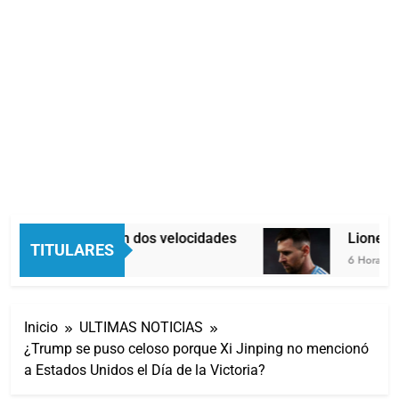
Economía en dos velocidades
Lionel Me
TITULARES
5 Horas Atrás
6 Horas Atrá
Inicio
ULTIMAS NOTICIAS
¿Trump se puso celoso porque Xi Jinping no mencionó
a Estados Unidos el Día de la Victoria?