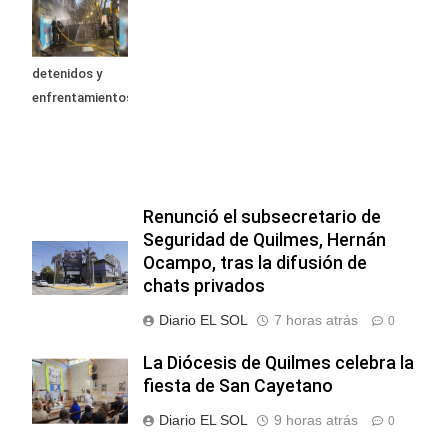
contra la Ley de
Propiedad
Privada: hubo
detenidos y
enfrentamientos
Renunció el subsecretario de
Seguridad de Quilmes, Hernán
Ocampo, tras la difusión de
chats privados
Diario EL SOL
7 horas atrás
0
La Diócesis de Quilmes celebra la
fiesta de San Cayetano
Diario EL SOL
9 horas atrás
0