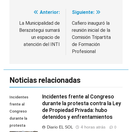
Anterior:
Siguiente:
Navegación
de
La Municipalidad de
Cafiero inauguró la
Berazategui sumará
reunión inicial de la
entradas
un espacio de
Comisión Tripartita
atención del INTI
de Formación
Profesional
Noticias relacionadas
Incidentes frente al Congreso
Incidentes
durante la protesta contra la Ley
frente al
de Propiedad Privada: hubo
Congreso
detenidos y enfrentamientos
durante la
protesta
Diario EL SOL
4 horas atrás
0