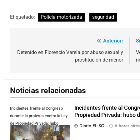
Etiquetado:
Policía motorizada
seguridad
Anterior:
S
Navegación
de
Detenido en Florencio Varela por abuso sexual y
V
prostitución de menor
m
entradas
Noticias relacionadas
Incidentes frente al Congr
Incidentes frente al Congreso
Propiedad Privada: hubo 
durante la protesta contra la Ley
de Propiedad Privada: hubo
Diario EL SOL
6 horas atrás
detenidos y enfrentamientos