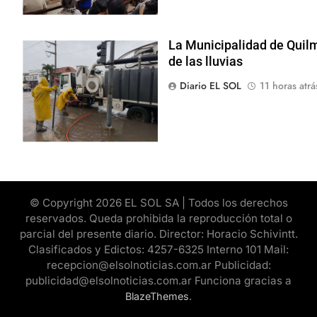
La Municipalidad de Quil
de las lluvias
Diario EL SOL
11 horas atrá
© Copyright 2026 EL SOL SA | Todos los derechos
reservados. Queda prohibida la reproducción total o
parcial del presente diario. Director: Horacio Schivintt.
Clasificados y Edictos: 4257-6325 Interno 101 Mail:
recepcion@elsolnoticias.com.ar Publicidad:
publicidad@elsolnoticias.com.ar Funciona gracias a
.
BlazeThemes