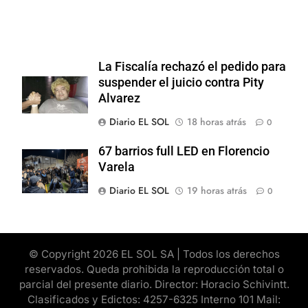
La Fiscalía rechazó el pedido para
suspender el juicio contra Pity
Alvarez
Diario EL SOL
18 horas atrás
0
67 barrios full LED en Florencio
Varela
Diario EL SOL
19 horas atrás
0
© Copyright 2026 EL SOL SA | Todos los derechos
reservados. Queda prohibida la reproducción total o
parcial del presente diario. Director: Horacio Schivintt.
Clasificados y Edictos: 4257-6325 Interno 101 Mail: