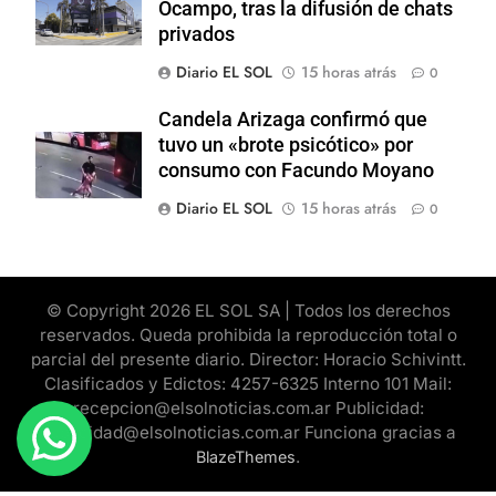
Ocampo, tras la difusión de chats
privados
Diario EL SOL
15 horas atrás
0
Candela Arizaga confirmó que
tuvo un «brote psicótico» por
consumo con Facundo Moyano
Diario EL SOL
15 horas atrás
0
© Copyright 2026 EL SOL SA | Todos los derechos
reservados. Queda prohibida la reproducción total o
parcial del presente diario. Director: Horacio Schivintt.
Clasificados y Edictos: 4257-6325 Interno 101 Mail:
recepcion@elsolnoticias.com.ar Publicidad:
publicidad@elsolnoticias.com.ar Funciona gracias a
.
BlazeThemes