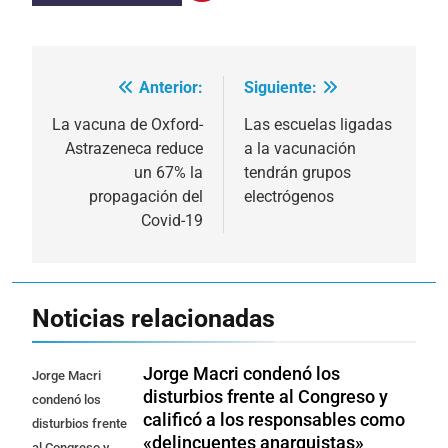
Anterior:
Siguiente:
Navegación
de
La vacuna de Oxford-
Las escuelas ligadas
Astrazeneca reduce
a la vacunación
entradas
un 67% la
tendrán grupos
propagación del
electrógenos
Covid-19
Noticias relacionadas
Jorge Macri condenó los
Jorge Macri
disturbios frente al Congreso y
condenó los
calificó a los responsables como
disturbios frente
«delincuentes anarquistas»
al Congreso y