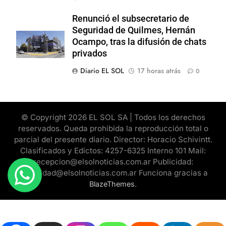
Renunció el subsecretario de
Seguridad de Quilmes, Hernán
Ocampo, tras la difusión de chats
privados
Diario EL SOL
17 horas atrás
0
© Copyright 2026 EL SOL SA | Todos los derechos
reservados. Queda prohibida la reproducción total o
parcial del presente diario. Director: Horacio Schivintt.
Clasificados y Edictos: 4257-6325 Interno 101 Mail:
recepcion@elsolnoticias.com.ar Publicidad:
publicidad@elsolnoticias.com.ar Funciona gracias a
.
BlazeThemes