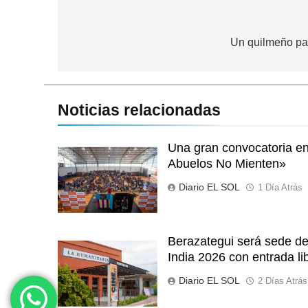
Navegación
de
Un quilmeño par
entradas
Noticias relacionadas
Una gran convocatoria en 
Abuelos No Mienten»
Diario EL SOL
1 Día Atrás
Berazategui será sede del
India 2026 con entrada lib
Diario EL SOL
2 Días Atrás