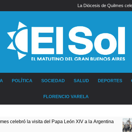
La noche del Afro Quilmeño:
La Diócesis de Quilmes celeb
Figuras de la cultura se sumaron
Nueva jornada negativa para lo
Wall Street y e
La noche del Afro Quilmeño:
La Diócesis de Quilmes celeb
Figuras de la cultura se sumaron
Nueva jornada negativa para lo
Wall Street y e
Diario EL SOL
IA
POLÍTICA
SOCIEDAD
SALUD
DEPORTES
FLORENCIO VARELA
 la visita del Papa León XIV a la Argentina
Fi
7 