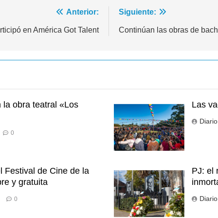
Anterior:
Siguiente:
ticipó en América Got Talent
Continúan las obras de bac
la obra teatral «Los
Las va
Diari
0
 Festival de Cine de la
PJ: el
re y gratuita
inmort
Diari
0