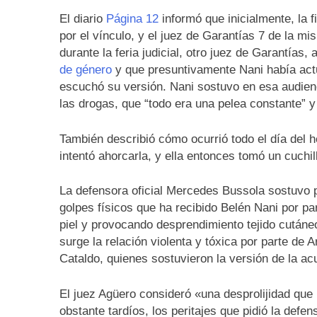
El diario
Página 12
informó que inicialmente, la 
por el vínculo, y el juez de Garantías 7 de la m
durante la feria judicial, otro juez de Garantías
de género
y que presuntivamente Nani había actu
escuchó su versión. Nani sostuvo en esa audienc
las drogas, que “todo era una pelea constante” y 
También describió cómo ocurrió todo el día del 
intentó ahorcarla, y ella entonces tomó un cuchil
La defensora oficial Mercedes Bussola sostuvo p
golpes físicos que ha recibido Belén Nani por par
piel y provocando desprendimiento tejido cutáneo
surge la relación violenta y tóxica por parte de
Cataldo, quienes sostuvieron la versión de la ac
El juez Agüero consideró «una desprolijidad qu
obstante tardíos, los peritajes que pidió la defe