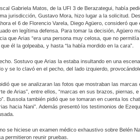
fiscal Gabriela Matos, de la UFI 3 de Berazategui, había ped
isma jurisdicción, Gustavo Mora, hizo lugar a la solicitud. 
, ahora el 6 de Florencio Varela, Diego Agüero, consideró qu
ado en legítima defensa. Para tomar la decisión, Agüero ma
ia que Arias “era una persona muy celosa, que no permitía qu
que él la golpeaba, y hasta “la había mordido en la cara”.
hecho. Sostuvo que Arias la estaba insultando en una escena
lo y se lo clavó en el pecho, del lado izquierdo, provocándol
idió que se analizaran las fotos que mostraban las marcas e
te de Arias”, entre ellos, “marcas en sus brazos, piernas, e
”. Bussola también pidió que se tomaran en cuenta los chate
 Arias hacia Nani”. Además presentó los testimonios de Ezeq
usada.
e no se hiciese un examen médico exhaustivo sobre Belén N
nsa permitieron reunir pruebas.