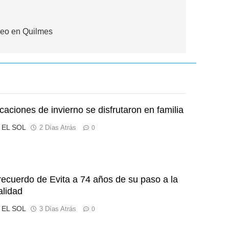
heo en Quilmes
caciones de invierno se disfrutaron en familia
o EL SOL
2 Días Atrás
0
 recuerdo de Evita a 74 años de su paso a la
alidad
o EL SOL
3 Días Atrás
0