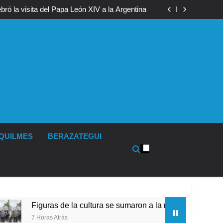
 boxeo de primer nivel en la sede de Quilmes
ró la visita del Papa León XIV a la Argentina
 a la marcha frente al Congreso contra la Ley
de Propiedad Privada
s activos argentinos: cayeron las acciones en
l riesgo país quedó al borde de los 450 puntos
 boxeo de primer nivel en la sede de Quilmes
ró la visita del Papa León XIV a la Argentina
 a la marcha frente al Congreso contra la Ley
de Propiedad Privada
s activos argentinos: cayeron las acciones en
l riesgo país quedó al borde de los 450 puntos
QUILMES
BERAZATEGUI
guras de la cultura se sumaron a la marcha frente al Congreso 
Horas Atrás