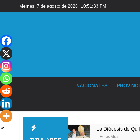
Saltar
viernes, 7 de agosto de 2026
10:51:33 PM
al
contenido
NACIONALES
PROVINC
sede de Quilmes
La Diócesis de Quilmes celebró
5 Horas Atrás
TITULARES