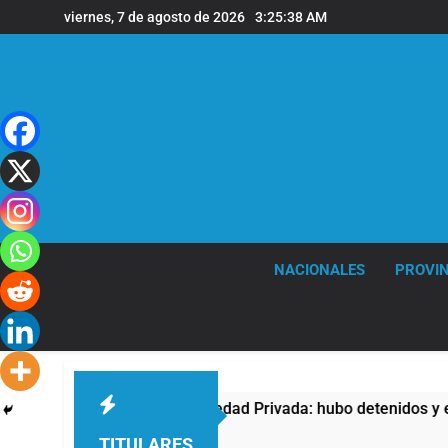
Saltar
viernes, 7 de agosto de 2026
3:25:39 AM
al
contenido
NACIONALES
PROVIN
ontra la Ley de Propiedad Privada: hubo detenidos y enfrentam
TITULARES