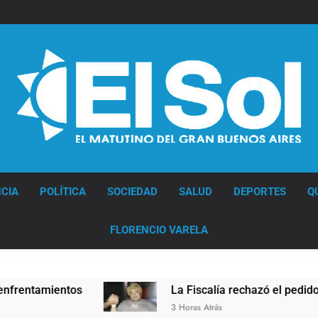
Diario EL SOL
CIA
POLÍTICA
SOCIEDAD
SALUD
DEPORTES
Q
FLORENCIO VARELA
ientos
La Fiscalía rechazó el pedido para suspe
3 Horas Atrás