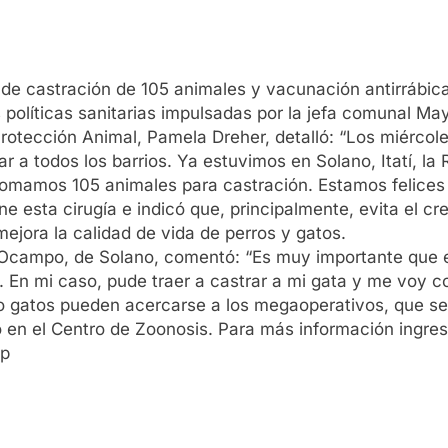
 de castración de 105 animales y vacunación antirrábic
s políticas sanitarias impulsadas por la jefa comunal M
 Protección Animal, Pamela Dreher, detalló: “Los miérc
ar a todos los barrios. Ya estuvimos en Solano, Itatí, la
omamos 105 animales para castración. Estamos felices po
ne esta cirugía e indicó que, principalmente, evita el cr
ejora la calidad de vida de perros y gatos.
a Ocampo, de Solano, comentó: “Es muy importante que e
En mi caso, pude traer a castrar a mi gata y me voy c
 o gatos pueden acercarse a los megaoperativos, que se
no en el Centro de Zoonosis. Para más información ingres
hp