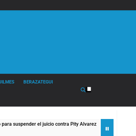
UILMES
BERAZATEGUI
nder el juicio contra Pity Alvarez
67 barrios 
4 Horas Atrás