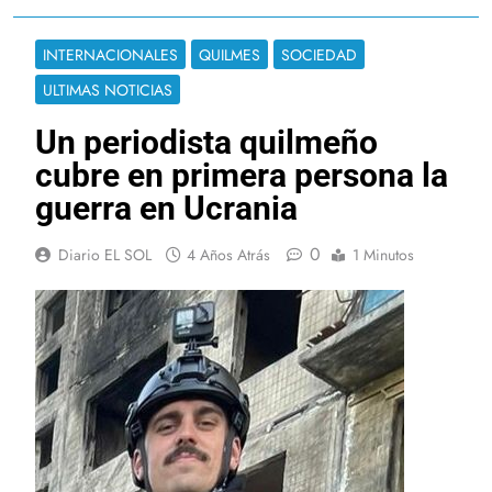
INTERNACIONALES
QUILMES
SOCIEDAD
ULTIMAS NOTICIAS
Un periodista quilmeño
cubre en primera persona la
guerra en Ucrania
0
Diario EL SOL
4 Años Atrás
1 Minutos