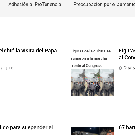
Adhesión al ProTenencia
Preocupación por el aument
lebró la visita del Papa
Figura
Figuras de la cultura se
al Con
sumaron a la marcha
frente al Congreso
Diari
ás
0
contra la Ley de
Propiedad Privada
dido para suspender el
67 bar