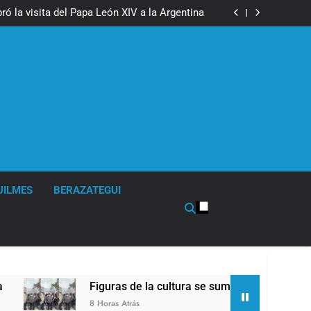
boxeo de primer nivel en la sede de Quilmes
ó la visita del Papa León XIV a la Argentina
ron a la marcha frente al Congreso contra la
Ley de Propiedad Privada
los activos argentinos: cayeron las acciones
 riesgo país quedó al borde de los 450 puntos
boxeo de primer nivel en la sede de Quilmes
ó la visita del Papa León XIV a la Argentina
ron a la marcha frente al Congreso contra la
Ley de Propiedad Privada
los activos argentinos: cayeron las acciones
 riesgo país quedó al borde de los 450 puntos
UILMES
BERAZATEGUI
Figuras de la cultura se sumaron a la marcha frent
8 Horas Atrás