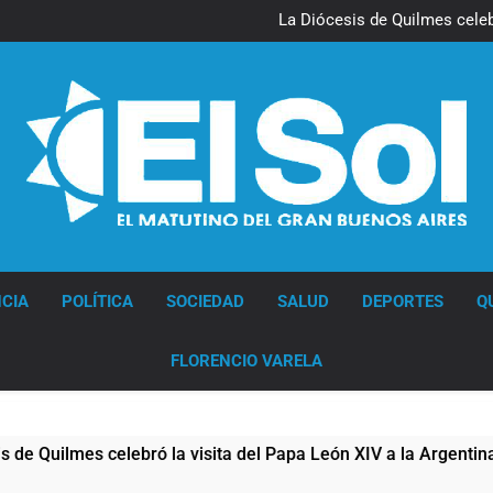
La noche del Afro Quilmeño: 
La Diócesis de Quilmes celebr
Figuras de la cultura se suma
Nueva jornada negativa para 
en Wall Street y el
La noche del Afro Quilmeño: 
La Diócesis de Quilmes celebr
Figuras de la cultura se suma
Nueva jornada negativa para 
en Wall Street y el
Diario EL SOL
CIA
POLÍTICA
SOCIEDAD
SALUD
DEPORTES
Q
FLORENCIO VARELA
ilmes celebró la visita del Papa León XIV a la Argentina