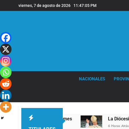
Saltar
viernes, 7 de agosto de 2026
11:47:06 PM
al
contenido
NACIONALES
PROVIN
nivel en la sede de Quilmes
La Diócesis de Qu
6 Horas Atrás