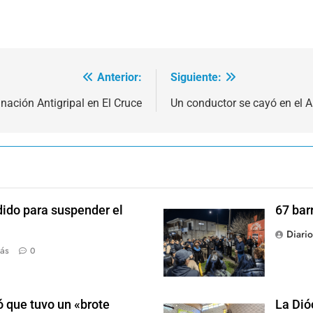
Anterior:
Siguiente:
nación Antigripal en El Cruce
Un conductor se cayó en el A
dido para suspender el
67 bar
Diari
ás
0
 que tuvo un «brote
La Dió