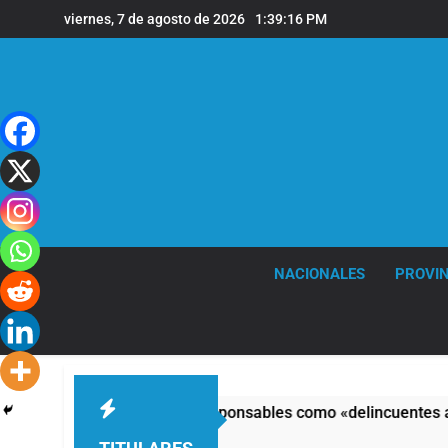
Saltar
viernes, 7 de agosto de 2026
1:39:17 PM
al
contenido
NACIONALES
PROVIN
eso y calificó a los responsables como «delincuentes anarquis