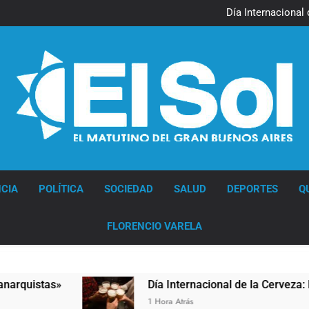
Jorge Macri condenó los d
res
Día Internacional 
El frío polar se instala 
El Senado aprobó la ley 
Jorge Macri condenó los d
res
Día Internacional 
El frío polar se instala 
El Senado aprobó la ley 
Diario EL SOL
CIA
POLÍTICA
SOCIEDAD
SALUD
DEPORTES
Q
FLORENCIO VARELA
tas»
Día Internacional de la Cerveza: los tres
1 Hora Atrás