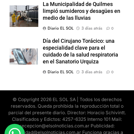
La Municipalidad de Quilmes
limpió sumideros y desagües en
medio de las lluvias
Diario EL SOL
3 días atrás
0
Día del Cirujano Torácico: una
especialidad clave para el
cuidado de la salud respiratoria
en el Sanatorio Urquiza
Diario EL SOL
3 días atrás
0
© Copyright 2026 EL SOL SA | Todos los derechos
reservados. Queda prohibida la reproducción total o
parcial del presente diario. Director: Horacio Schivintt.
Clasificados y Edictos: 4257-6325 Interno 101 Mail:
recepcion@elsolnoticias.com.ar Publicidad:
publicidad@elsolnoticias.com.ar Funciona gracias a