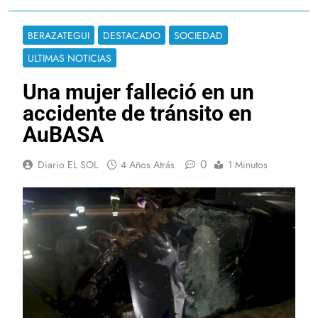
BERAZATEGUI
DESTACADO
SOCIEDAD
ULTIMAS NOTICIAS
Una mujer falleció en un
accidente de tránsito en
AuBASA
0
Diario EL SOL
4 Años Atrás
1 Minutos