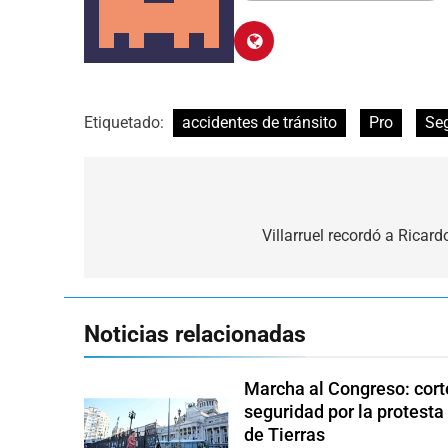
Etiquetado:
accidentes de tránsito
Pro
Seg
Navegación
de
Villarruel recordó a Ricard
entradas
Noticias relacionadas
Marcha al Congreso: corte
seguridad por la protesta
de Tierras