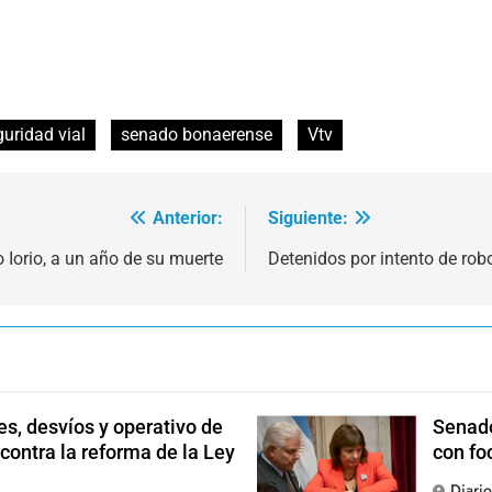
uridad vial
senado bonaerense
Vtv
Anterior:
Siguiente:
o Iorio, a un año de su muerte
Detenidos por intento de ro
s, desvíos y operativo de
Senado
 contra la reforma de la Ley
con fo
Diari