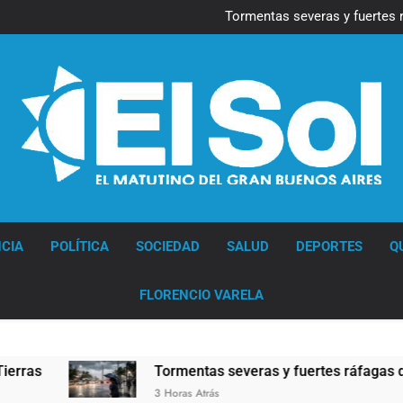
Marcha al Congreso: cor
pr
Tormentas severas y fuertes 
Senado debate el proye
Día del Cirujano Torácico:
Marcha al Congreso: cor
pr
Tormentas severas y fuertes 
Senado debate el proye
Día del Cirujano Torácico:
Diario EL SOL
CIA
POLÍTICA
SOCIEDAD
SALUD
DEPORTES
Q
FLORENCIO VARELA
Tormentas severas y fuertes ráfagas de viento: más
3 Horas Atrás