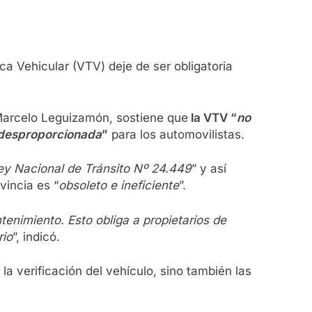
a Vehicular (VTV) deje de ser obligatoria
Marcelo Leguizamón, sostiene que
la VTV “
no
a desproporcionada
”
para los automovilistas.
Ley Nacional de Tránsito Nº 24.449
” y así
vincia es “
obsoleto e ineficiente
”.
enimiento. Esto obliga a propietarios de
rio
”, indicó.
 la verificación del vehículo, sino también las