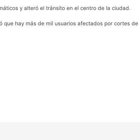
icos y alteró el tránsito en el centro de la ciudad.
mó que hay más de mil usuarios afectados por cortes de
ontra la reforma de la Ley de Tierras
rta meteorológica
spiratoria en el Sanatorio Urquiza
el Gran Buenos Aires