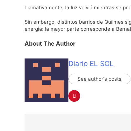
Transporte: un as
Llamativamente, la luz volvió mientras se pro
12 Horas Atrás
Una gran convocat
Sin embargo, distintos barrios de Quilmes si
12 Horas Atrás
energía: la mayor parte corresponde a Berna
Marcha al Congreso
About The Author
16 Horas Atrás
Tormentas severas
17 Horas Atrás
Diario EL SOL
Senado debate el 
18 Horas Atrás
Día del Cirujano T
See author's posts
18 Horas Atrás
Alerta naranja en
1 Día Atrás
Denunciaron penal
1 Día Atrás
Navegación