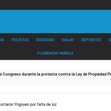
Diario EL SOL
IA
POLÍTICA
SOCIEDAD
SALUD
DEPORTES
Q
FLORENCIO VARELA
al Congreso durante la protesta contra la Ley de Propiedad P
ó el pedido para suspender el juicio contra Pity Alvarez
D en Florencio Varela
ortaron Yrigoyen por falta de luz