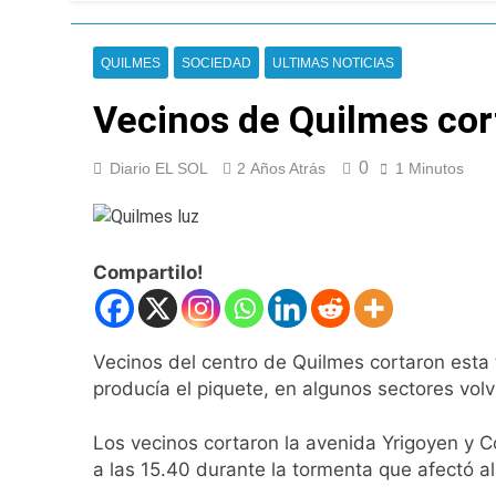
El temporal se des
7 Horas Atrás
QUILMES
SOCIEDAD
ULTIMAS NOTICIAS
Kicillof marchó co
8 Horas Atrás
Vecinos de Quilmes cort
Renunció el subse
8 Horas Atrás
0
Diario EL SOL
2 Años Atrás
1 Minutos
Candela Arizaga 
9 Horas Atrás
La Libertad Avanza
9 Horas Atrás
Compartilo!
Masiva movilizació
9 Horas Atrás
La Diócesis de Qui
Vecinos del centro de Quilmes cortaron esta 
10 Horas Atrás
producía el piquete, en algunos sectores volvi
La Línea 148 pasó
10 Horas Atrás
Los vecinos cortaron la avenida Yrigoyen y Co
La Municipalidad d
a las 15.40 durante la tormenta que afectó a
10 Horas Atrás