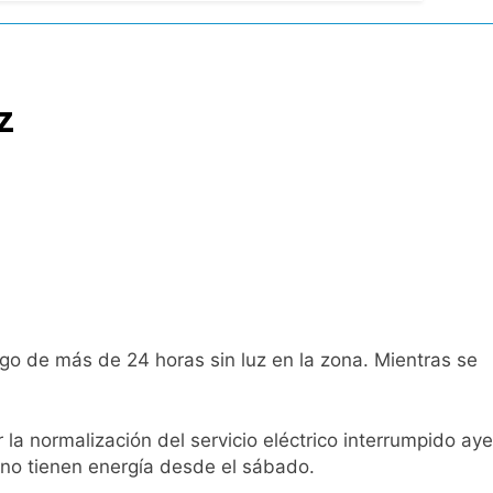
ío con mínimas cercanas a 1°C
z
usión de chats privados
acundo Moyano
girar el proyecto a comisión
d Privada
go de más de 24 horas sin luz en la zona. Mientras se
la normalización del servicio eléctrico interrumpido aye
as
e no tienen energía desde el sábado.