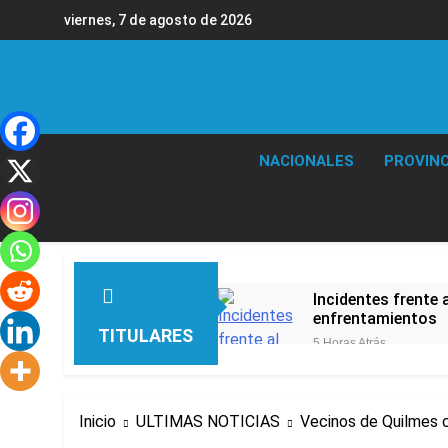
Saltar
viernes, 7 de agosto de 2026
al
contenido
NACIONALES
PROVINC
Incidentes frente 
enfrentamientos
TITULARES
5 Horas Atrás
La Fiscalía rechaz
6 Horas Atrás
67 barrios full LE
Inicio
ULTIMAS NOTICIAS
Vecinos de Quilmes c
6 Horas Atrás