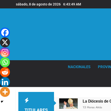
Saltar
sábado, 8 de agosto de 2026
6:43:50 AM
al
contenido
NACIONALES
PROVIN
 Quilmes
La Diócesis de Quilmes celebró la vis
13 Horas Atrás
TITULARES