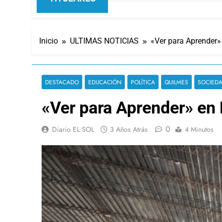
Inicio
ULTIMAS NOTICIAS
«Ver para Aprender»
DESTACADO
EDUCACIÓN
POLÍTICA
QUILMES
SOCIED
«Ver para Aprender» en 
0
Diario EL SOL
3 Años Atrás
4 Minutos