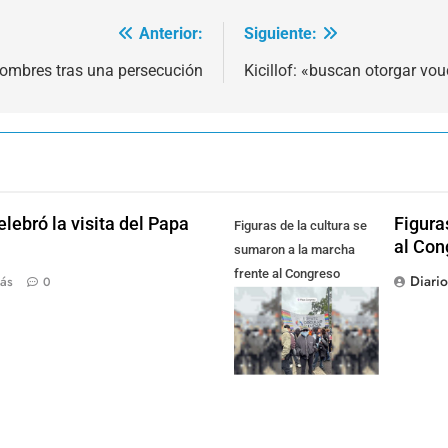
Anterior:
Siguiente:
ombres tras una persecución
Kicillof: «buscan otorgar vou
lebró la visita del Papa
Figura
Figuras de la cultura se
al Con
sumaron a la marcha
frente al Congreso
Diari
ás
0
contra la Ley de
Propiedad Privada