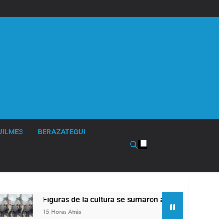
UILMES
BERAZATEGUI
e la cultura se sumaron a la marcha frente al Congreso contra
ás